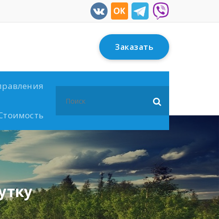
Заказать
правления
Search
for:
Стоимость
утку