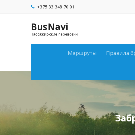
Перейти
+375 33 348 70 01
к
содержимому
BusNavi
Пассажирские перевозки
Маршруты
Правила б
Заб